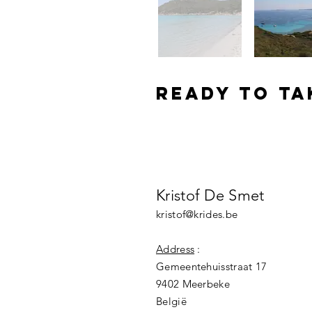
Ready to ta
schedule a meetin
Kristof De Smet
kristof@krides.be
Address
:
Gemeentehuisstraat 17
9402 Meerbeke
België