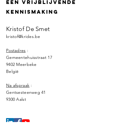
een vrijblijvende
kennismaking
Kristof De Smet
kristof@krides.be
Postadres
:
Gemeentehuisstraat 17
9402 Meerbeke
België
Na afspraak
:
Gentsesteenweg 41
9300 Aals
t