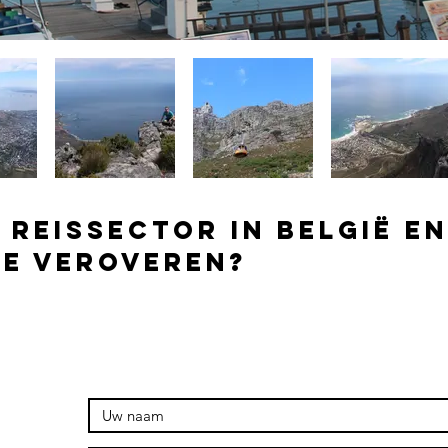
 reissector in België en
te veroveren?
 contact op voor een vrijblijvende