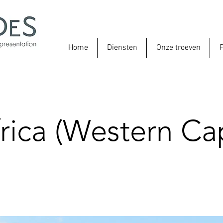
Home
Diensten
Onze troeven
P
rica (Western Ca