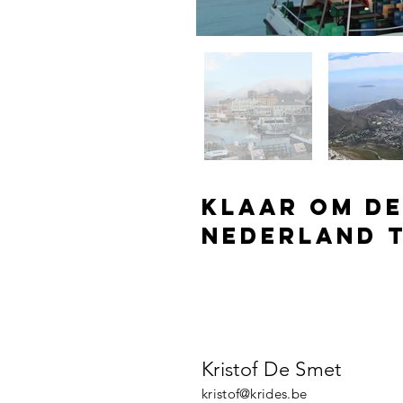
Klaar om de
Nederland 
Neem vandaag nog
kennismaking
Kristof De Smet
kristof@krides.be