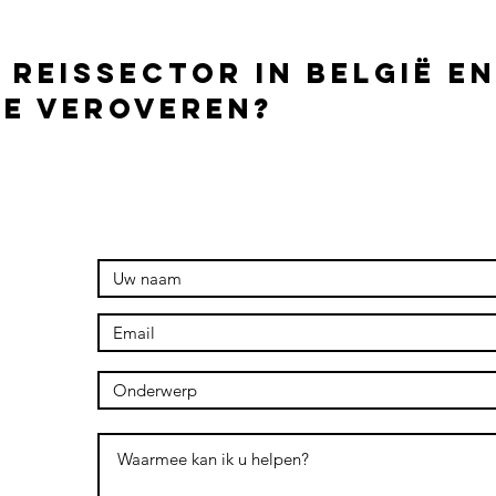
 reissector in België en
te veroveren?
 contact op voor een vrijblijvende