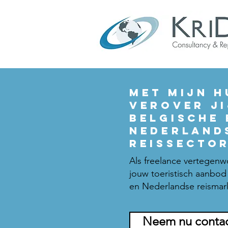
mET MIJN H
VEROVER JI
BELGISCHE 
NEDERLAND
REISsecto
Als freelance vertegen
jouw toeristisch aanbod
en Nederlandse reismar
Neem nu conta