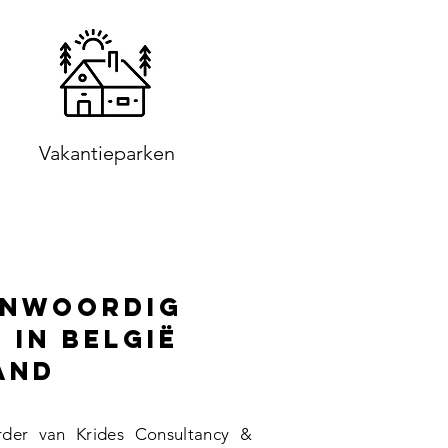
Vakantieparken
enwoordig
 in België
and
erder van Krides Consultancy &