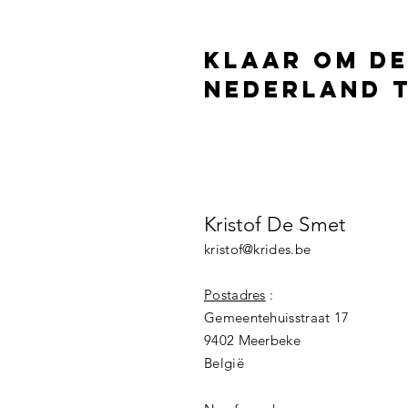
Klaar om de
Nederland 
Neem vandaag nog
kennismaking
Kristof De Smet
kristof@krides.be
Postadres
:
Gemeentehuisstraat 17
9402 Meerbeke
België