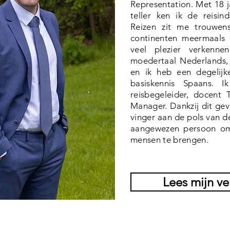
Representation. Met 18 j
teller ken ik de reisin
Reizen zit me trouwens
continenten meermaals 
veel plezier verkenne
moedertaal Nederlands, 
en ik heb een degelijk
basiskennis Spaans. I
reisbegeleider, docent
Manager. Dankzij dit gev
vinger aan de pols van de
aangewezen persoon om 
mensen te brengen.
Lees mijn ve