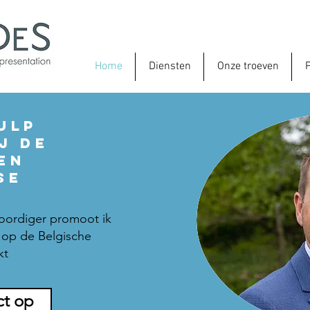
Home
Diensten
Onze troeven
P
ULP
J DE
EN
SE
r
woordiger promoot ik
 op de Belgische
kt
ct op